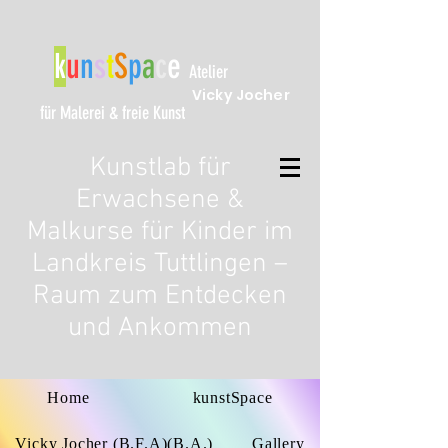
k
u
n
s
t
S
p
a
c
e
Atelier
Vicky Jocher
für Malerei & freie Kunst
Kunstlab für
Erwachsene &
Malkurse für Kinder im
Landkreis Tuttlingen –
Raum zum Entdecken
und Ankommen
Home
kunstSpace
Vicky Jocher (B.F.A)(B.A.)
Gallery