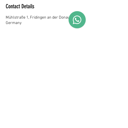
e
Contact Details
d
Mühlstraße 1, Fridingen an der Donau,
Germany
Data Protection
Impressum
Privacy Policy
Website and Design©vickyjocher2026