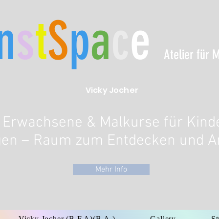
n
s
t
S
p
a
c
e
Atelier für 
Vicky Jocher
r Erwachsene & Malkurse für Kind
ngen – Raum zum Entdecken und
Mehr Info
Vicky Jocher (B.F.A)(B.A.)
Gallery
St