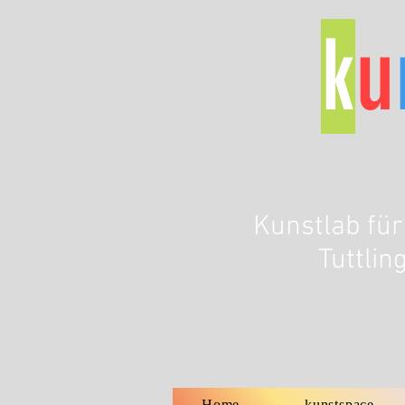
k
u
Kunstlab fü
Tuttli
Home
kunstspace