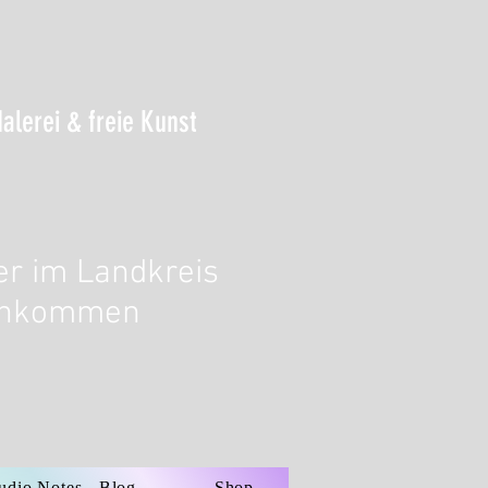
Malerei & freie Kunst
er im Landkreis
 Ankommen
udio Notes - Blog
Shop