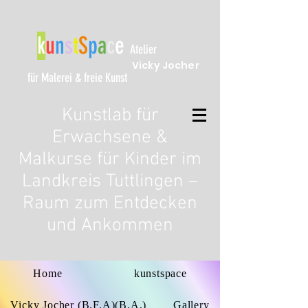
k
u
n
s
t
S
p
a
c
e
Atelier
Vicky Jocher
für Malerei & freie Kunst
Kunstlab für
Erwachsene &
Malkurse für Kinder im
Landkreis Tuttlingen –
Raum zum Entdecken
und Ankommen
Home
kunstspace
Vicky Jocher (B.F.A)(B.A.)
Gallery