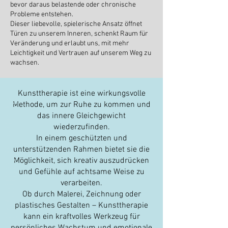
bevor daraus belastende oder chronische
Probleme entstehen.
Dieser liebevolle, spielerische Ansatz öffnet
Türen zu unserem Inneren, schenkt Raum für
Veränderung und erlaubt uns, mit mehr
Leichtigkeit und Vertrauen auf unserem Weg zu
wachsen.
Kunsttherapie ist eine wirkungsvolle
Kunsttherapie
Methode, um zur Ruhe zu kommen und
Kunsttherapeut
Fridingen
78567
das innere Gleichgewicht
Baden
Württemberg
kunstSpace
wiederzufinden.
Vicky
Jocher
Golding
In einem geschützten und
Kunst
Kurse
unterstützenden Rahmen bietet sie die
Malkurs
Malkurse
Erwachsene
Möglichkeit, sich kreativ auszudrücken
Erwachsener
Kinder
Kindermalkurs
und Gefühle auf achtsame Weise zu
Kindermalkurse
kunsttherapie
Art therapy
verarbeiten.
Therapeut
Workshops
Ob durch Malerei, Zeichnung oder
Workshop
Kunstworkshop
Tuttlingen
plastisches Gestalten – Kunsttherapie
Albstadt
Balingen
Singen
kann ein kraftvolles Werkzeug für
Entspannungstherap
ie
#Kunsttherapie