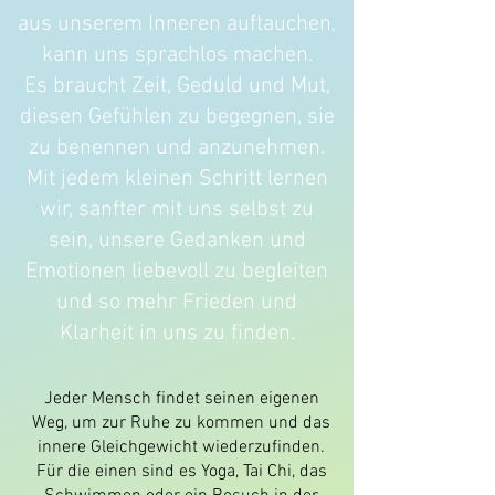
aus unserem Inneren auftauchen,
kann uns sprachlos machen.
Es braucht Zeit, Geduld und Mut,
diesen Gefühlen zu begegnen, sie
zu benennen und anzunehmen.
Mit jedem kleinen Schritt lernen
wir, sanfter mit uns selbst zu
sein, unsere Gedanken und
Emotionen liebevoll zu begleiten
und so mehr Frieden und
Klarheit in uns zu finden.
Jeder Mensch findet seinen eigenen
Weg, um zur Ruhe zu kommen und das
innere Gleichgewicht wiederzufinden.
Für die einen sind es Yoga, Tai Chi, das