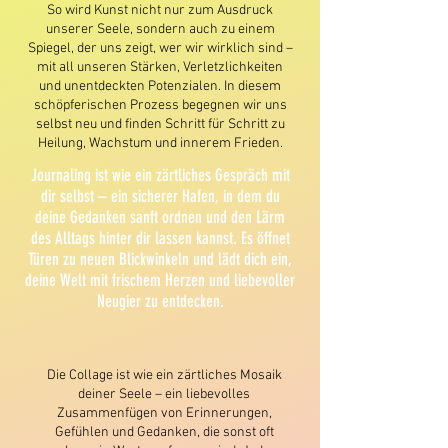
So wird Kunst nicht nur zum Ausdruck
unserer Seele, sondern auch zu einem
Spiegel, der uns zeigt, wer wir wirklich sind –
mit all unseren Stärken, Verletzlichkeiten
und unentdeckten Potenzialen. In diesem
schöpferischen Prozess begegnen wir uns
selbst neu und finden Schritt für Schritt zu
Heilung, Wachstum und innerem Frieden.
Journaling ist wie ein zärtliches Gespräch mit
dir selbst – ein sicherer Hafen, in dem du
deine Gedanken sanft ordnen und den Lärm
des Alltags hinter dir lassen kannst. Es öffnet
Türen zu neuen Blickwinkeln und lädt dich ein,
deine Welt mit frischem Herzen und liebevoller
Neugier zu entdecken.
Die Collage ist wie ein zärtliches Mosaik
deiner Seele – ein liebevolles
Zusammenfügen von Erinnerungen,
Gefühlen und Gedanken, die sonst oft